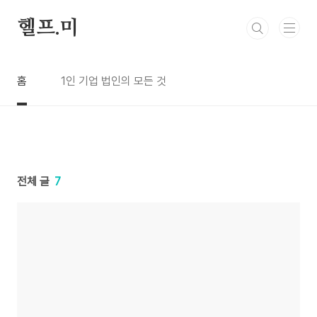
본문 바로가기
헬프.미
홈
1인 기업 법인의 모든 것
전체 글
7